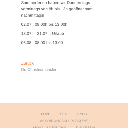
Sommerferien haben wir Donnerstags
vormittags von 8h bis 13h geöffnet statt
nachmittags!
02.07.: 08:00h bis 13:00h
13.07. – 31.07. : Urlaub
06.08.: 08:00 bis 13:00
Beitragsnavigation
Vorheriger
Zurück
Beitrag:
Dr. Christina Linsler
LOVE
SEX
& YOU
ABKLÄRUNGSKOLPOSKOPIE
MONALISA TOUCH®
DIE ÄRZTIN